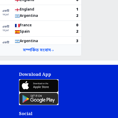
Download App
Social