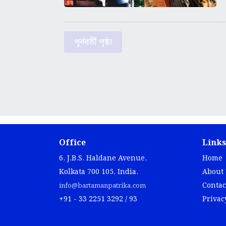
পূর্ববর্তী পৃষ্ঠা
Office
Links
6, J.B.S. Haldane Avenue,
Home
Kolkata 700 105, India.
About
Contac
info@bartamanpatrika.com
+91 - 33 2251 3292 / 93
Privac