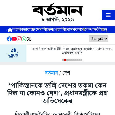
৮ আগস্ট, ২০২৬
কলকাতা
রাজ্য
দেশ
বিদেশ
খেলা
বিনোদন
ব্যবসা
সম্পাদকীয়
চতুষ্পর্ণ
আগামীকাল আইআইটি দিল্লির সমাবর্তন অনুষ্ঠানে যোগ দেবেন
এই
প্রধানমন্ত্রী মোদি
মুহূর্তে
বর্তমান
/ দেশ
‘পাকিস্তানকে জঙ্গি দেশের তকমা কেন
দিল না কোনও দেশ’, প্রধানমন্ত্রীকে প্রশ্ন
অভিষেকের
বিরোধী রাজনৈতিক নেতানেত্রী, বিচারপতিদের