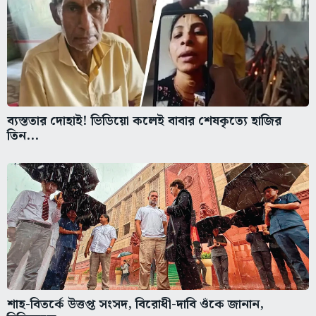
ব্যস্ততার দোহাই! ভিডিয়ো কলেই বাবার শেষকৃত্যে হাজির
তিন...
শাহ-বিতর্কে উত্তপ্ত সংসদ, বিরোধী-দাবি ওঁকে জানান,