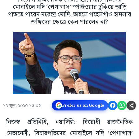
মোবাইলে যদি ‘পেগাগাস’ স্পাইওয়ার ঢুকিয়ে আড়ি
পাততে পারেন নরেন্দ্র মোদি, তাহলে পহেলগাঁও হামলার
জঙ্গিদের ক্ষেত্রে কেন পারলেন না?
১৭ জুন, ২০২৫ ১৫:০৬
Prefer us on Google
নিজস্ব প্রতিনিধি, নয়াদিল্লি: বিরোধী রাজনৈতিক
নেতানেত্রী, বিচারপতিদের মোবাইলে যদি ‘পেগাগাস’