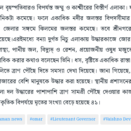
ফলে বৃহস্পতিবারও বিপর্যস্ত জম্মু ও কাশ্মীরের বিস্তীর্ণ এলাক
শ খানিকটা কমেছে। ফলে একাধিক নদীর জলস্তর বিপদসীমার 
ের জেলার সঙ্গমে ঝিলমের জলস্তর কমেছে। তবে শ্রীনগরে 
ছে।এরইমধ্যে বন্যা দুর্গত নিচু এলাকায় উদ্ধারকাজে জোর 
ে, স্বাস্থ্য, পানীয় জল, বিদ্যুত্ ও রেশন, প্রয়োজনীয় ওষুধ মজ
বাভাবিক করার কথাও বলেছেন তিনি। ধস, বৃষ্টিতে একাধিক রাস্
লিতে ত্রাণ পৌঁছে দিতে সমস্যা দেখা দিয়েছে। জানা গিয়েছে, জ
হাজারের বেশি মানুষকে উদ্ধার করা হয়েছে। স্থানীয় প্রশাসনে
বিলা দল উদ্ধারের পাশাপাশি ত্রাণ সামগ্রী পৌঁছে দেওয়ার 
্রাকৃতিক বিপর্যয়ে মৃতের সংখ্যা বেড়ে হয়েছে ৪১।
taman news
#omar
#Lieutenant Governor
#Vaishno Devi