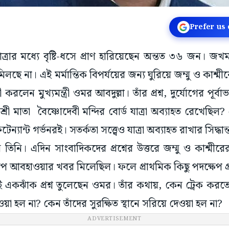
Prefer us
 যাত্রার মধ্যে বৃষ্টি-ধসে প্রাণ হারিয়েছেন অন্তত ৩৬ জ
 না। এই মর্মান্তিক বিপর্যয়ের জন্য ঘুরিয়ে জম্মু ও কাশ্মীর
রলেন মুখ্যমন্ত্রী ওমর আবদুল্লা। তাঁর প্রশ্ন, দুর্যোগের পূর
 শ্রী মাতা বৈষ্ণোদেবী মন্দির বোর্ড যাত্রা অব্যাহত রেখেছিল?
্যান্ট গর্ভনরই। সতর্কতা সত্ত্বেও যাত্রা অব্যাহত রাখার সিদ্ধান্
নি। এদিন সাংবাদিকদের প্রশ্নের উত্তরে জম্মু ও কাশ্মীরের 
আবহাওয়ার খবর মিলেছিল। ফলে প্রাথমিক কিছু পদক্ষেপ গ্র
একঝাঁক প্রশ্ন তুলেছেন ওমর। তাঁর কথায়, কেন ট্রেক কর
ওয়া হল না? কেন তাঁদের সুরক্ষিত স্থানে সরিয়ে দেওয়া হল না?
ADVERTISEMENT