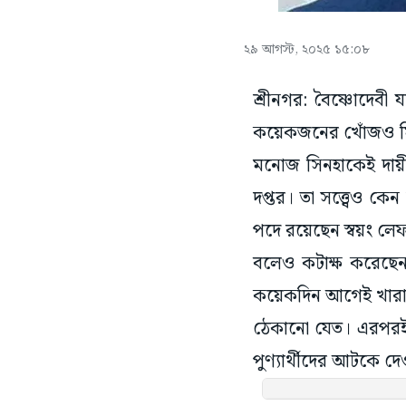
২৯ আগস্ট, ২০২৫ ১৫:০৮
শ্রীনগর: বৈষ্ণোদেবী
কয়েকজনের খোঁজও মিলছে
মনোজ সিনহাকেই দায়ী ক
দপ্তর। তা সত্ত্বেও কেন
পদে রয়েছেন স্বয়ং লেফটেন
বলেও কটাক্ষ করেছেন তি
কয়েকদিন আগেই খারাপ 
ঠেকানো যেত। এরপরই 
পুণ্যার্থীদের আটকে দে