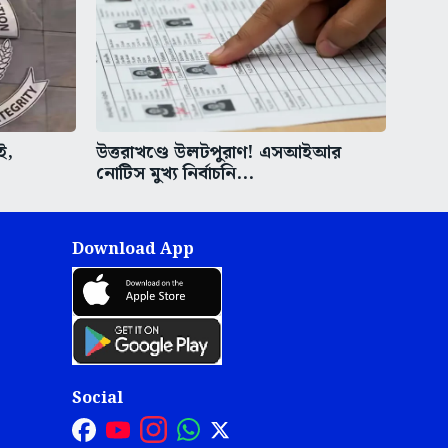
ই,
উত্তরাখণ্ডে উলটপুরাণ! এসআইআর
নোটিস মুখ্য নির্বাচনি...
Download App
Social