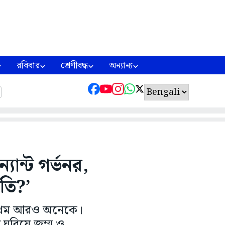
রবিবার
শ্রেণীবদ্ধ
অন্যান্য
ান্ট গর্ভনর,
মতি?’
ন। জখম আরও অনেকে।
ঘুরিয়ে জম্মু ও