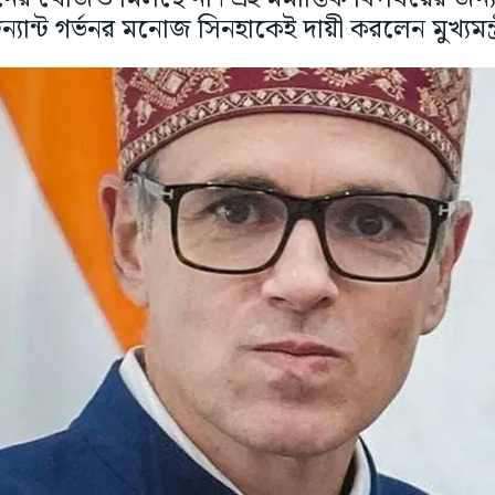
্যান্ট গর্ভনর মনোজ সিনহাকেই দায়ী করলেন মুখ্যমন্ত