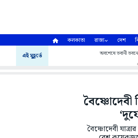
কলকাতা
রাজ্য
দেশ
ব
অবশেষে ভবানী ভবনে
এই মুহূর্তে
বৈষ্ণোদেবী 
‘দুর
বৈষ্ণোদেবী যাত্
বেশ কয়েকজনের 