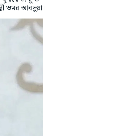
্রী ওমর আবদুল্লা।