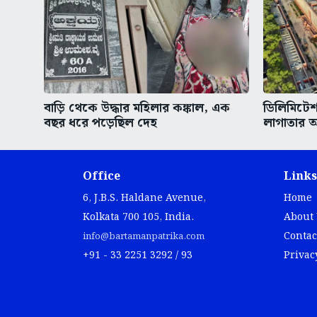
বাড়ি থেকে উদ্ধার মহিলার কঙ্কাল, এক
ডিলিমিটে
বছর ধরে পড়েছিল দেহ
লাগাতার অ
Office
Links
6, J.B.S. Haldane Avenue,
Home
Kolkata 700 105, India.
About
Contac
info@bartamanpatrika.com
+91 - 33 2251 3292 / 93
Privac