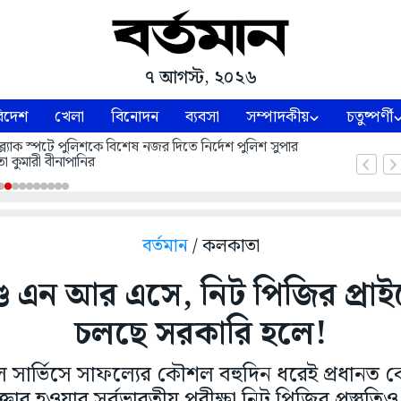
৭ আগস্ট, ২০২৬
িদেশ
খেলা
বিনোদন
ব্যবসা
সম্পাদকীয়
চতুষ্পর্ণী
ল্যাক স্পটে পুলিশকে বিশেষ নজর দিতে নির্দেশ পুলিশ সুপার
া কুমারী বীনাপানির
বর্তমান
/ কলকাতা
 এন আর এসে, নিট পিজির প্রা
চলছে সরকারি হলে!
িল সার্ভিসে সাফল্যের কৌশল বহুদিন ধরেই প্রধানত ক
ার হওয়ার সর্বভারতীয় পরীক্ষা নিট পিজির প্রস্তুতি