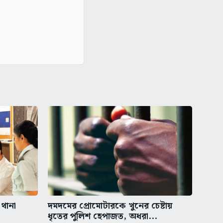
 থানা
দমদমের প্রোমোটারকে খুনের চেষ্টায়
ধৃতের পুলিশ হেপাজত, অধরা...