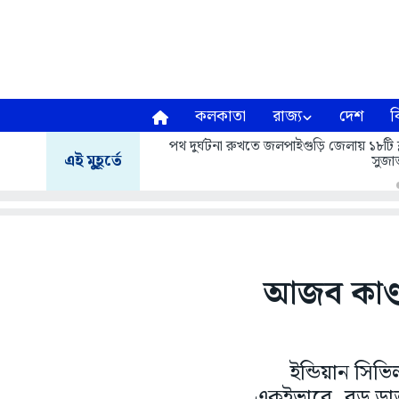
কলকাতা
রাজ্য
দেশ
ব
পথ দুর্ঘটনা রুখতে জলপাইগুড়ি জেলায় ১৮টি ব্
এই মুহূর্তে
সুজাত
আজব কাণ্ড
ইন্ডিয়ান সিভ
একইভাবে, বড় ডাক্ত