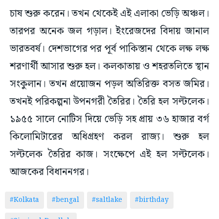
চাষ শুরু করেন। তখন থেকেই এই এলাকা ভেড়ি অঞ্চল।
তারপর অনেক জল গড়াল। ইংরেজদের বিদায় জানাল
ভারতবর্ষ। দেশভাগের পর পূর্ব পাকিস্তান থেকে লক্ষ লক্ষ
শরণার্থী আসার শুরু হল। কলকাতায় ও শহরতলিতে স্থান
সংকুলান। তখন প্রয়োজন পড়ল অতিরিক্ত বসত জমির।
তখনই পরিকল্পনা উপনগরী তৈরির। তৈরি হল সল্টলেক।
১৯৫৫ সালে নোটিস দিয়ে ভেড়ি সহ প্রায় ৩৬ হাজার বর্গ
কিলোমিটারের অধিগ্রহণ করল রাজ্য। শুরু হল
সল্টলেক তৈরির কাজ। সংক্ষেপে এই হল সল্টলেক।
আজকের বিধাননগর।
#Kolkata
#bengal
#saltlake
#birthday