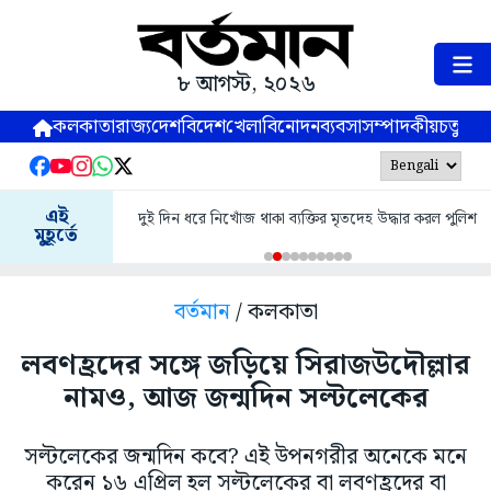
৮ আগস্ট, ২০২৬
কলকাতা
রাজ্য
দেশ
বিদেশ
খেলা
বিনোদন
ব্যবসা
সম্পাদকীয়
চতুষ্পর্ণ
এই
দুই দিন ধরে নিখোঁজ থাকা ব্যক্তির মৃতদেহ উদ্ধার করল পুলিশ
মুহূর্তে
বর্তমান
/ কলকাতা
লবণহ্রদের সঙ্গে জড়িয়ে সিরাজউদৌল্লার
নামও, আজ জন্মদিন সল্টলেকের
সল্টলেকের জন্মদিন কবে? এই উপনগরীর অনেকে মনে
করেন ১৬ এপ্রিল হল সল্টলেকের বা লবণহ্রদের বা