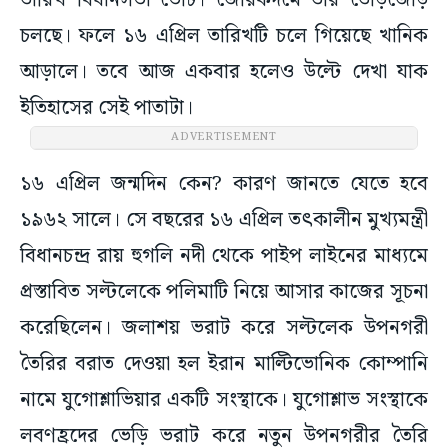
তারিখ বিধানসভা ভোট। জোরকদমে তার তোড়জোড়
চলছে। ফলে ১৬ এপ্রিল তারিখটি চলে গিয়েছে খানিক
আড়ালে। তবে আজ একবার হলেও উল্টে দেখা যাক
ইতিহাসের সেই পাতাটা।
ADVERTISEMENT
১৬ এপ্রিল জন্মদিন কেন? কারণ জানতে যেতে হবে
১৯৬২ সালে। সে বছরের ১৬ এপ্রিল তৎকালীন মুখ্যমন্ত্রী
বিধানচন্দ্র রায় হুগলি নদী থেকে পাইপ লাইনের মাধ্যমে
প্রস্তাবিত সল্টলেকে পলিমাটি নিয়ে আসার কাজের সূচনা
করেছিলেন। জলাশয় ভরাট করে সল্টলেক উপনগরী
তৈরির বরাত দেওয়া হল ইরান মাল্টিভোনিক কোম্পানি
নামে যুগোশ্লাভিয়ার একটি সংস্থাকে। যুগোশ্লাভ সংস্থাকে
লবণহ্রদের ভেড়ি ভরাট করে নতুন উপনগরীর তৈরি