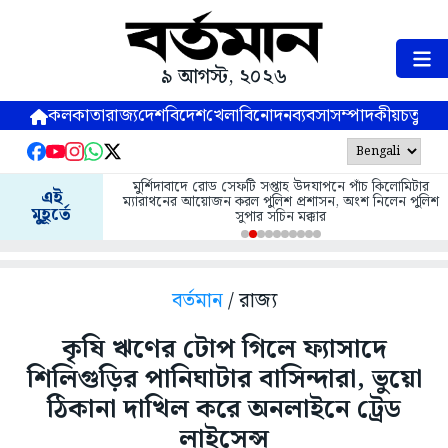
৯ আগস্ট, ২০২৬
কলকাতা
রাজ্য
দেশ
বিদেশ
খেলা
বিনোদন
ব্যবসা
সম্পাদকীয়
চতুষ্পর্ণ
মুর্শিদাবাদে রোড সেফটি সপ্তাহ উদযাপনে পাঁচ কিলোমিটার
এই
ম্যারাথনের আয়োজন করল পুলিশ প্রশাসন, অংশ নিলেন পুলিশ
মুহূর্তে
সুপার সচিন মক্কার
বর্তমান
/ রাজ্য
কৃষি ঋণের টোপ গিলে ফ্যাসাদে
শিলিগুড়ির পানিঘাটার বাসিন্দারা, ভুয়ো
ঠিকানা দাখিল করে অনলাইনে ট্রেড
লাইসেন্স