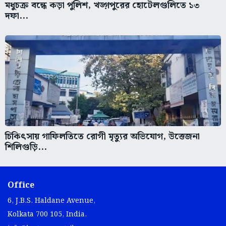
মধুচক্র বন্ধে কড়া পুলিশ, খড়্গপুরের হোটেলগুলিতে ১৩
দফা...
চিকিৎসায় গাফিলতিতে রোগী মৃত্যুর অভিযোগ, উত্তেজনা
শিলিগুড়ি...
Office
6, J.B.S. Haldane Avenue,
Kolkata 700 105, India.