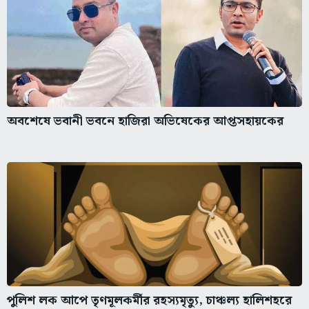
অবশেষে ভবানী ভবনে হাজিরা অভিষেকের আপ্তসহায়কের
পুলিশ লক আপে তৃণমূলকর্মীর রহস্যমৃত্যু, চাঞ্চল্য হালিশহরে