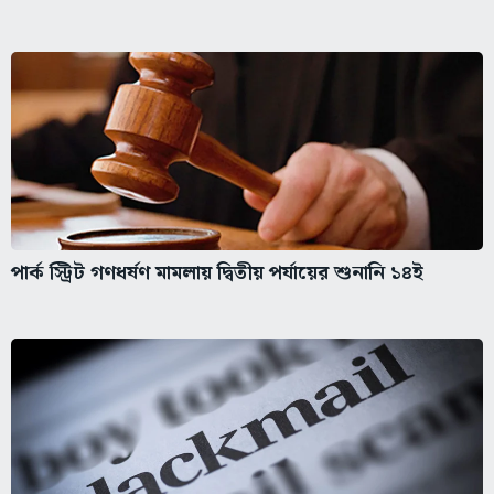
পার্ক স্ট্রিট গণধর্ষণ মামলায় দ্বিতীয় পর্যায়ের শুনানি ১৪ই