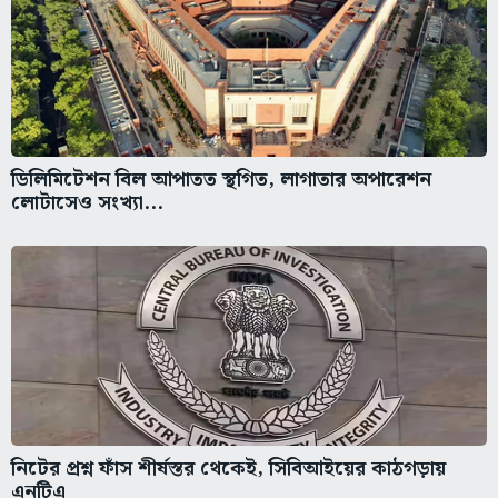
ডিলিমিটেশন বিল আপাতত স্থগিত, লাগাতার অপারেশন
লোটাসেও সংখ্যা...
নিটের প্রশ্ন ফাঁস শীর্ষস্তর থেকেই, সিবিআইয়ের কাঠগড়ায়
এনটিএ