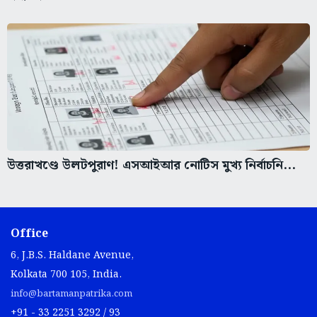
উত্তরাখণ্ডে উলটপুরাণ! এসআইআর নোটিস মুখ্য নির্বাচনি...
Office
6, J.B.S. Haldane Avenue,
Kolkata 700 105, India.
info@bartamanpatrika.com
+91 - 33 2251 3292 / 93