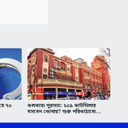
করে ৭০
কলকাতা পুরসভা: ২০৯ কাউন্সিলার
বসবেন কোথায়? শুরু পরিকাঠামো...