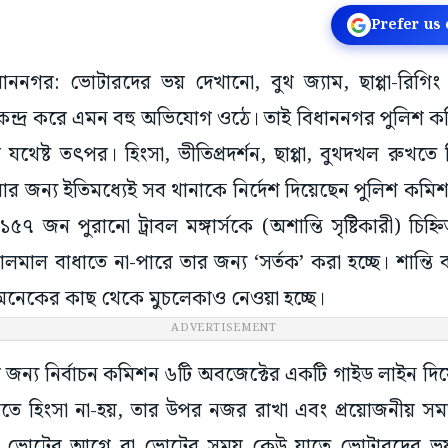
Prefer us
ননগর: ভোটারদের ভয় দেখানো, বুথ জ্যাম, ছাপ্পা-রিগ
েন্দ্র করে এমন বহু অভিযোগ ওঠে। তাই বিধাননগর পুলিশ কমি
ার যথেষ্ট তৎপর। হিংসা, ভীতিপ্রদর্শন, ছাপ্পা, বুথদখল রুখত
ার জন্য ইতিমধ্যেই সব থানাকে নির্দেশ দিয়েছেন পুলিশ কমি
 জন পুরানো ট্রাবল মঙ্গার্সকে (অশান্তি সৃষ্টিকারী) চি
মাল বাধাতে না-পারে তার জন্য ‘সর্তক’ করা হচ্ছে। শান্তি
নেকের কাছ থেকে মুচলেকাও নেওয়া হচ্ছে।
ADVERTISEMENT
চনের জন্য নির্বাচন কমিশন ৬টি অবজেক্টের একটি গাইড লাইন দি
তে হিংসা না-হয়, তার উপর নজর রাখা এবং প্রয়োজনীয় সমস্ত 
দর্শন: ভোটের আগে বা ভোটের সময় কেউ যাতে ভোটারদের ভয়