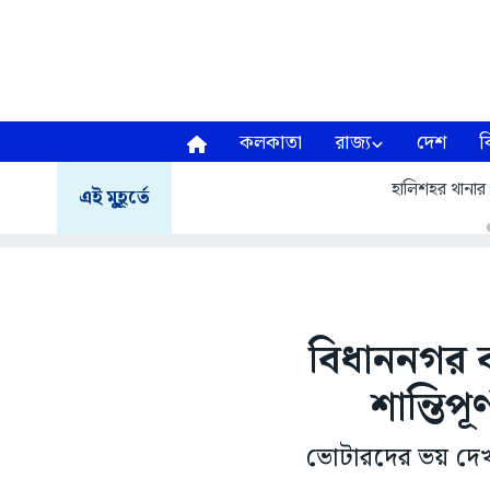
কলকাতা
রাজ্য
দেশ
ব
হালিশহর থানার
এই মুহূর্তে
বিধাননগর ক
শান্তিপূর
ভোটারদের ভয় দেখা