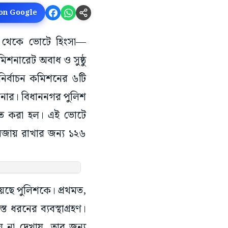
 on Google
িং থেকে ভোটে হিংসা—
শনারেট অবাধ ও সুষ্ঠু
ে নির্বাচন কমিশনের ৬টি
শনার। বিধাননগর পুলিশ
হ্নিত করা হল। এই ভোটে
 বজায় রাখার জন্য ১২৬
য়েছে পুলিশকে। প্রথমত,
ধরনের ব্যবস্থাগ্রহণ।
 না দেখায়, তার জন্য