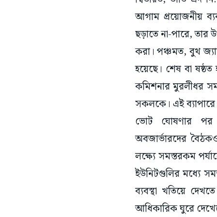
আগাম প্রয়োজনীয় ব্যব
ছড়াতে না-পারে, তার উপ
করা। পঞ্চমত, বুথ জ্য
হয়েছে। শেষ বা ষষ্ঠত 
কমিশনার মুরলীধর সমস
সকলকে। এই ব্যাপারে প
ভোট ঘোষণার পর ব
অবজার্ভারদের বৈঠকও হয়
লক্ষ্যে সমস্তরকম পর্য
ইউনিটগুলির মধ্যে সমন
ব্যবস্থা খতিয়ে দেখ
আধিকারিক ঘুরে দেখে