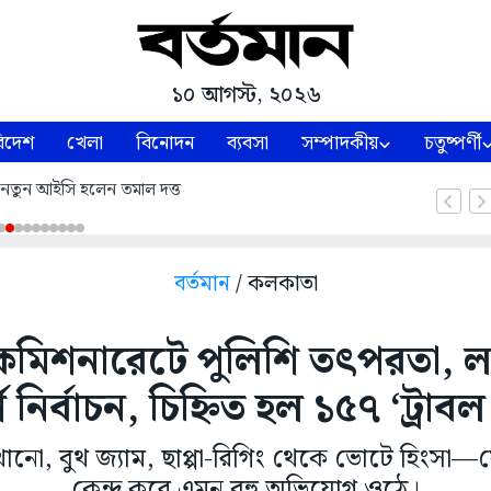
১০ আগস্ট, ২০২৬
িদেশ
খেলা
বিনোদন
ব্যবসা
সম্পাদকীয়
চতুষ্পর্ণী
 নতুন আইসি হলেন তমাল দত্ত
বর্তমান
/ কলকাতা
মিশনারেটে পুলিশি তৎপরতা, লক
্ণ নির্বাচন, চিহ্নিত হল ১৫৭ ‘ট্রাবল 
নো, বুথ জ্যাম, ছাপ্পা-রিগিং থেকে ভোটে হিংসা—
কেন্দ্র করে এমন বহু অভিযোগ ওঠে।