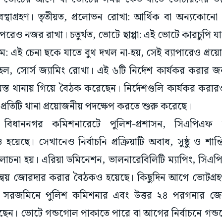
স্থাগ্রহণ। তৃতীয়ত, প্রলোভন রোখা: আর্থিক বা অন্যকোন
রেও নজর রাখা। চতুর্থত, ভোটে ছাপ্পা: এই ভোটে কারচুপি যাত
াম: এই চেনা ছকে যাতে বুথ দখল না-হয়, সেই ব্যাপারেও প্রয়োজ
হল, সোর্স জ্যামিং রোখা। এই ৬টি নির্দেশ কার্যকর করার 
্ত থানায় গিয়ে বৈঠক করেছেন। নির্দেশগুলি কার্যকর করারও
্রতিটি থানা প্রয়োজনীয় পদক্ষেপ করতে শুরু করেছে।
িধাননগর কমিশনারেটে পুলিশ-প্রশাসন, সিএপিএফ আ
েছে। সেখানেও নির্বাচনি প্রক্রিয়াটি অবাধ, সুষ্ঠু ও শান্তি
ালোচনা হয়। এরিয়া ডমিনেশন, ভালনারেবিলিটি ম্যাপিং, সিএপ
্বয় জোরদার করার বৈঠকও হয়েছে। কিছুদিন আগে ভোটগ্রহণ ক
তে সরজমিনে পুলিশ কমিশনার এবং উত্তর ২৪ পরগনার জেল
ছেন। ভোটে গন্ডগোল পাকাতে পারে বা আগের নির্বাচনে গন্