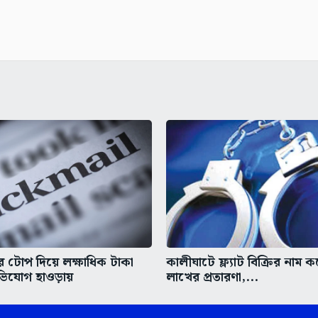
 টোপ দিয়ে লক্ষাধিক টাকা
কালীঘাটে ফ্ল্যাট বিক্রির নাম 
িযোগ হাওড়ায়
লাখের প্রতারণা,...