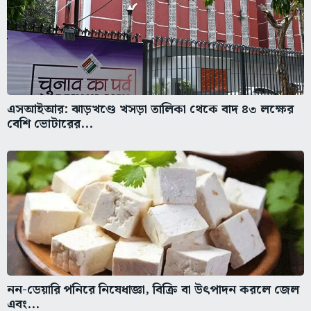
এসআইআর: ঝাড়খণ্ডে খসড়া তালিকা থেকে বাদ ৪৩ লক্ষের
বেশি ভোটারের...
নন-ডেয়ারি পনিরে নিষেধাজ্ঞা, বিক্রি বা উৎপাদন করলে জেল
এবং...