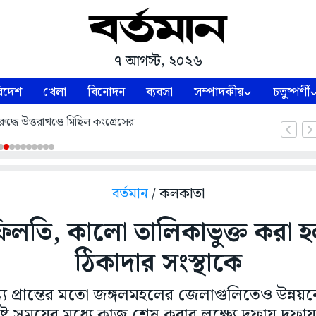
৭ আগস্ট, ২০২৬
িদেশ
খেলা
বিনোদন
ব্যবসা
সম্পাদকীয়
চতুষ্পর্ণী
ুদ্ধে উত্তরাখণ্ডে মিছিল কংগ্রেসের
বর্তমান
/ কলকাতা
িলতি, কালো তালিকাভুক্ত করা 
ঠিকাদার সংস্থাকে
ান্য প্রান্তের মতো জঙ্গলমহলের জেলাগুলিতেও উন্নয
্ট সময়ের মধ্যে কাজ শেষ করার লক্ষ্যে দফায় দফায় 