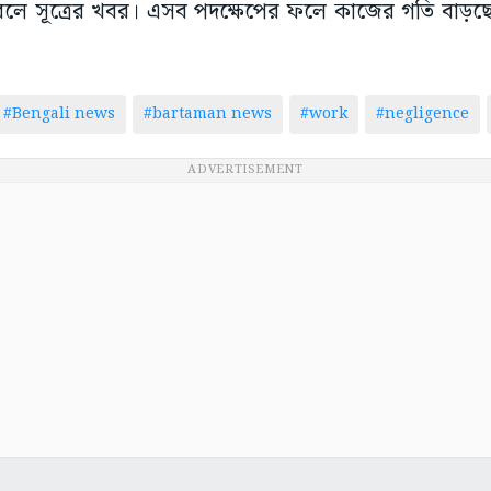
বলে সূত্রের খবর। এসব পদক্ষেপের ফলে কাজের গতি বাড়ছে 
#Bengali news
#bartaman news
#work
#negligence
ADVERTISEMENT