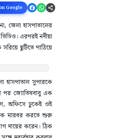
 on Google
ড়ানো, জেলা হাসপাতালের
ল ভিডিও। এরপরই নদীয়া
ে সরিয়ে ছুটিতে পাঠিয়ে
জেলা হাসপাতাল সুপারকে
ণ পর জ্যোতিষবাবু এক
যোগ, অফিসে ঢুকেই ওই
ঁকে মারধর করতে শুরু
যোগ দায়ের করেন। ঠিক
ঙ্গে দুব্যর্বহার করবার