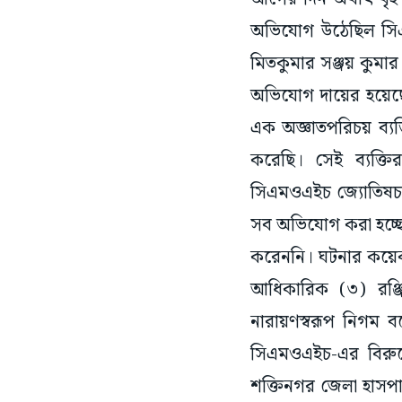
অভিযোগ উঠেছিল সিএম
মিতকুমার সঞ্জয় কুমা
অভিযোগ দায়ের হয়েছে অ
এক অজ্ঞাতপরিচয় ব্যক
করেছি। সেই ব্যক্তির
সিএমওএইচ জ্যোতিষচন্দ
সব অভিযোগ করা হচ্ছে
করেননি। ঘটনার কয়েক ঘ
আধিকারিক (৩) রঞ্জিত
নারায়ণস্বরূপ নিগম 
সিএমওএইচ-এর বিরুদ্
শক্তিনগর জেলা হাসপাতাল