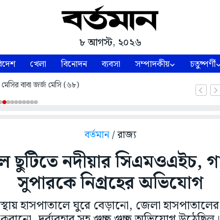
৮ আগস্ট, ২০২৬
িদেশ
খেলা
বিনোদন
ব্যবসা
সম্পাদকীয়
চতুষ্পর্ণী
 মেসির বাবা জর্জ মেসি (৬৮)
বর্তমান
/ রাজ্য
টকাল ছুটিতে নদীয়ার সিএমওএইচ, 
সুপারকে নিগ্রহের অভিযোগ
অবস্থায় হাসপাতালে ঘুরে বেড়ানো, জেলা হাসপাতালের 
করানো, দুর্ব্যবহার সহ গুচ্ছ গুচ্ছ অভিযোগ উঠেছিল।