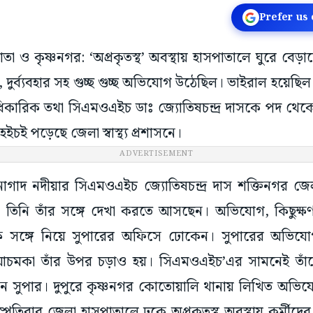
Prefer us
কাতা ও কৃষ্ণনগর: ‘অপ্রকৃতস্থ’ অবস্থায় হাসপাতালে ঘুরে বে
, দুর্ব্যবহার সহ গুচ্ছ গুচ্ছ অভিযোগ উঠেছিল। ভাইরাল হয়েছি
য আধিকারিক তথা সিএমওএইচ ডাঃ জ্যোতিষচন্দ্র দাসকে পদ থেক
চই পড়েছে জেলা স্বাস্থ্য প্রশাসনে।
ADVERTISEMENT
া নাগাদ নদীয়ার সিএমওএইচ জ্যোতিষচন্দ্র দাস শক্তিনগর 
তিনি তাঁর সঙ্গে দেখা করতে আসছেন। অভিযোগ, কিছুক্ষ
তিকে সঙ্গে নিয়ে সুপারের অফিসে ঢোকেন। সুপারের অভি
তি আচমকা তাঁর উপর চড়াও হয়। সিএমওএইচ’এর সামনেই তা
ন সুপার। দুপুরে কৃষ্ণনগর কোতোয়ালি থানায় লিখিত অভি
পতিবার জেলা হাসপাতালে ঢুকে অপ্রকৃতস্থ অবস্থায় কর্মীদের স