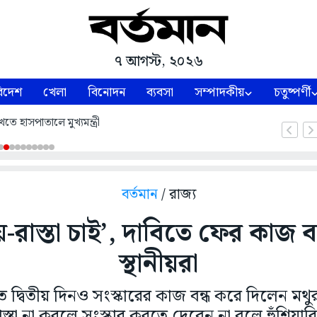
৭ আগস্ট, ২০২৬
িদেশ
খেলা
বিনোদন
ব্যবসা
সম্পাদকীয়
চতুষ্পর্ণী
তে হাসপাতালে মুখ্যমন্ত্রী
বর্তমান
/ রাজ্য
নয়-রাস্তা চাই’, দাবিতে ফের কাজ 
স্থানীয়রা
তে দ্বিতীয় দিনও সংস্কারের কাজ বন্ধ করে দিলেন মথুর
স্তা না করলে সংস্কার করতে দেবেন না বলে হুঁশিয়ারি 