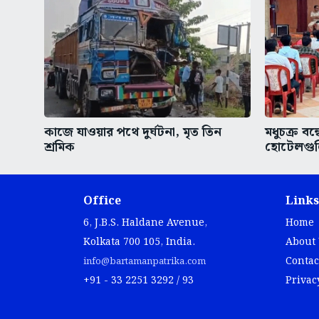
কাজে যাওয়ার পথে দুর্ঘটনা, মৃত তিন
মধুচক্র বন্
শ্রমিক
হোটেলগুল
Office
Links
6, J.B.S. Haldane Avenue,
Home
Kolkata 700 105, India.
About
Contac
info@bartamanpatrika.com
+91 - 33 2251 3292 / 93
Privac