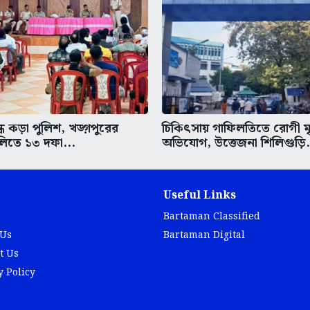
ধে কড়া পুলিশ, খড়্গপুরের
চিকিৎসায় গাফিলতিতে রোগী মৃত
িতে ১৩ দফা...
অভিযোগ, উত্তেজনা শিলিগুড়ি.
Useful Links
Bartaman Classified
 Us
Bartaman Digital
t Us
y Policy