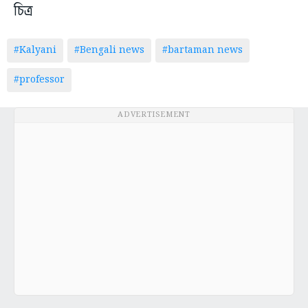
চিত্র
#Kalyani
#Bengali news
#bartaman news
#professor
ADVERTISEMENT