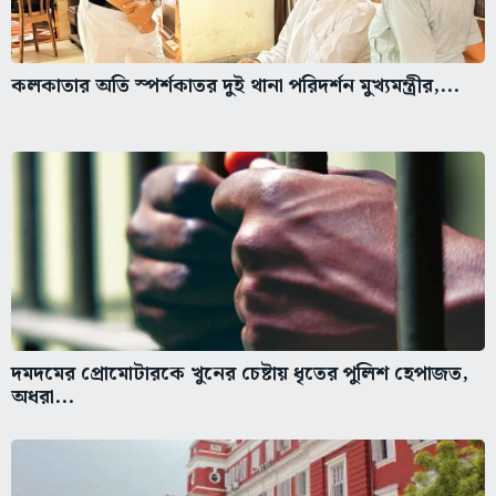
কলকাতার অতি স্পর্শকাতর দুই থানা পরিদর্শন মুখ্যমন্ত্রীর,...
দমদমের প্রোমোটারকে খুনের চেষ্টায় ধৃতের পুলিশ হেপাজত,
অধরা...