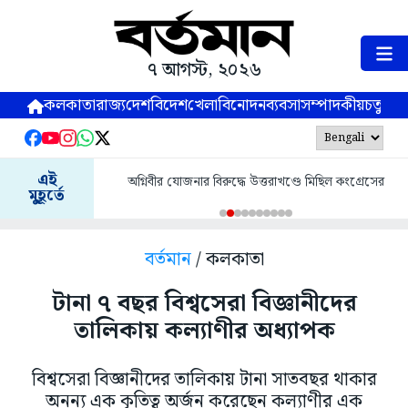
৭ আগস্ট, ২০২৬
কলকাতা
রাজ্য
দেশ
বিদেশ
খেলা
বিনোদন
ব্যবসা
সম্পাদকীয়
চতুষ্পর্ণ
এই
অগ্নিবীর যোজনার বিরুদ্ধে উত্তরাখণ্ডে মিছিল কংগ্রেসের
মুহূর্তে
বর্তমান
/ কলকাতা
টানা ৭ বছর বিশ্বসেরা বিজ্ঞানীদের
তালিকায় কল্যাণীর অধ্যাপক
বিশ্বসেরা বিজ্ঞানীদের তালিকায় টানা সাতবছর থাকার
অনন্য এক কৃতিত্ব অর্জন করেছেন কল্যাণীর এক