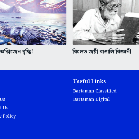
অক্সিজেন বৃদ্ধি!
বিলেত জয়ী বাঙালি বিজ্ঞানী
Useful Links
Bartaman Classified
 Us
Bartaman Digital
t Us
y Policy