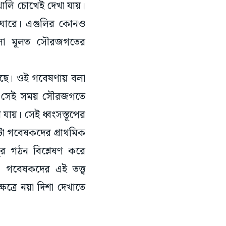
খালি চোখেই দেখা যায়।
কে ঘোরে। এগুলির কোনও
ণুগুলো মূলত সৌরজগতের
উঠেছে। ওই গবেষণায় বলা
ল। সেই সময় সৌরজগতে
ায়। সেই ধ্বংসস্তূপের
টা গবেষকদের প্রাথমিক
ণুর গঠন বিশ্লেষণ করে
 গবেষকদের এই তত্ত্ব
েত্রে নয়া দিশা দেখাতে