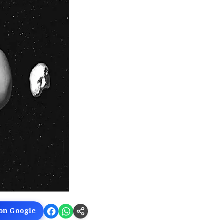
 on Google