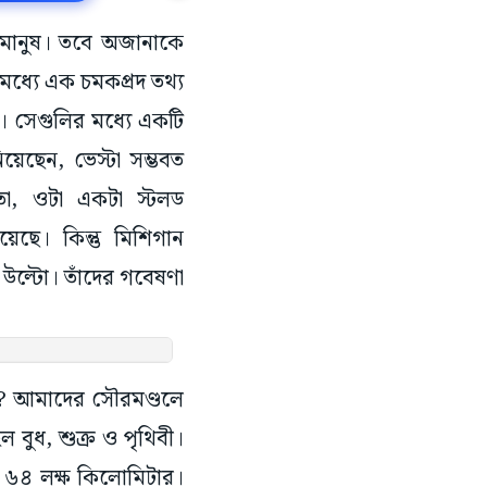
ছে মানুষ। তবে অজানাকে
মধ্যে এক চমকপ্রদ তথ্য
ু। সেগুলির মধ্যে একটি
য়েছেন, ভেস্টা সম্ভবত
হতো, ওটা একটা স্টলড
গিয়েছে। কিন্তু মিশিগান
উল্টো। তাঁদের গবেষণা
রা? আমাদের সৌরমণ্ডলে
হল বুধ, শুক্র ও পৃথিবী।
টি ৬৪ লক্ষ কিলোমিটার।