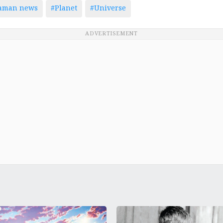
taman news
#Planet
#Universe
ADVERTISEMENT