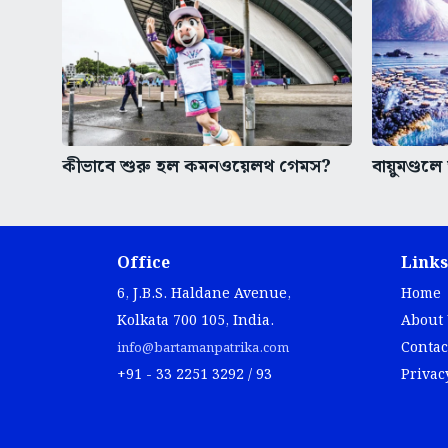
কীভাবে শুরু হল কমনওয়েলথ গেমস?
বায়ুমণ্ডলে 
Office
Links
6, J.B.S. Haldane Avenue,
Home
Kolkata 700 105, India.
About
Contac
info@bartamanpatrika.com
+91 - 33 2251 3292 / 93
Privac