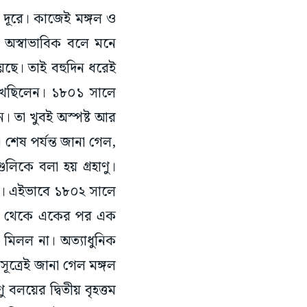
র দূরে। কাজেই মঙ্গল ও
 তা অস্বাভাবিক বলে মনে
েছে। তাই বহুদিন ধরেই
েখেছিলেন। ১৮০১ সালে
ান। তা খুবই অস্পষ্ট আর
শেষ পর্যন্ত জানা গেল,
িকে বলা হয় গ্রহাণু।
টার। এইভাবে ১৮০২ সালে
রপর থেকে একের পর এক
ন মিলল না। অত্যাধুনিক
ূত্রেই জানা গেল মঙ্গল
 বলয়ের দ্বিতীয় বৃহত্তম