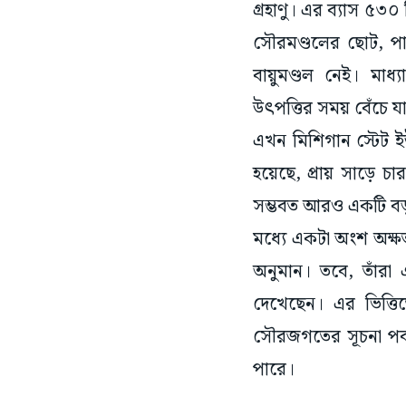
গ্রহাণু। এর ব্যাস ৫
সৌরমণ্ডলের ছোট, পাথ
বায়ুমণ্ডল নেই। মাধ্
উৎপত্তির সময় বেঁচে যা
এখন মিশিগান স্টেট ইউ
হয়েছে, প্রায় সাড়ে
সম্ভবত আরও একটি বড় 
মধ্যে একটা অংশ অক্ষ
অনুমান। তবে, তাঁরা 
দেখেছেন। এর ভিত্তি
সৌরজগতের সূচনা পর্ব,
পারে।