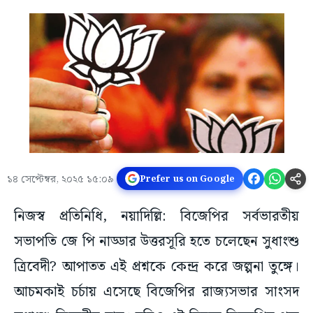
১৪ সেপ্টেম্বর, ২০২৫ ১৫:০৯
Prefer us on Google
নিজস্ব প্রতিনিধি, নয়াদিল্লি: বিজেপির সর্বভারতীয়
সভাপতি জে পি নাড্ডার উত্তরসূরি হতে চলেছেন সুধাংশু
ত্রিবেদী? আপাতত এই প্রশ্নকে কেন্দ্র করে জল্পনা তুঙ্গে।
আচমকাই চর্চায় এসেছে বিজেপির রাজ্যসভার সাংসদ