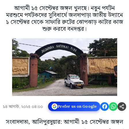
আগামী ১৫ সেপ্টেম্বর জঙ্গল খুলছে। নতুন পর্যটন
মরশুমে পর্যটকদের সুবিধার্থে জলদাপাড়া জাতীয় উদ্যানে
১ সেপ্টেম্বর থেকে সাফারি রুটের ঝোপঝাড় কাটার কাজ
শুরু করবে বনদপ্তর।
১৪ আগস্ট, ২০২৫ ০৪:০০
Prefer us on Google
সংবাদদাতা, আলিপুরদুয়ার: আগামী ১৫ সেপ্টেম্বর জঙ্গল