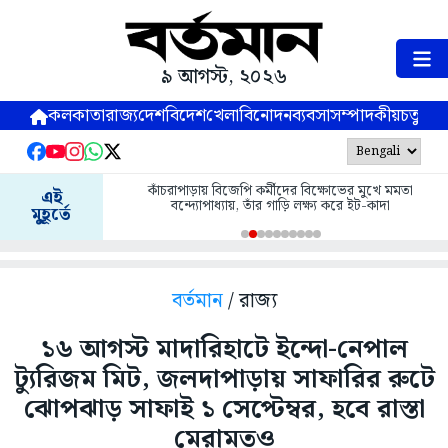
৯ আগস্ট, ২০২৬
কলকাতা
রাজ্য
দেশ
বিদেশ
খেলা
বিনোদন
ব্যবসা
সম্পাদকীয়
চতুষ্পর্ণ
কাঁচরাপাড়ায় বিজেপি কর্মীদের বিক্ষোভের মুখে মমতা
এই
বন্দ্যোপাধ্যায়, তাঁর গাড়ি লক্ষ্য করে ইট-কাদা
মুহূর্তে
বর্তমান
/ রাজ্য
১৬ আগস্ট মাদারিহাটে ইন্দো-নেপাল
ট্যুরিজম মিট, জলদাপাড়ায় সাফারির রুটে
ঝোপঝাড় সাফাই ১ সেপ্টেম্বর, হবে রাস্তা
মেরামতও