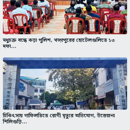
মধুচক্র বন্ধে কড়া পুলিশ, খড়্গপুরের হোটেলগুলিতে ১৩
দফা...
চিকিৎসায় গাফিলতিতে রোগী মৃত্যুর অভিযোগ, উত্তেজনা
শিলিগুড়ি...