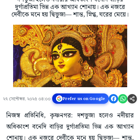
দুর্গাপ্রতিমা ভিন্ন এক আখ্যান শোনায়। এক নজরে
দেবীকে মনে হয় দ্বিভুজা— শান্ত, স্নিগ্ধ, ঘরের মেয়ে।
২৭ সেপ্টেম্বর, ২০২৫ ০৪:০০
Prefer us on Google
নিজস্ব প্রতিনিধি, কৃষ্ণনগর: দশভুজা হলেও নদীয়ার
অধিকাংশ বনেদি বাড়ির দুর্গাপ্রতিমা ভিন্ন এক আখ্যান
শোনায়। এক নজরে দেবীকে মনে হয় দ্বিভুজা— শান্ত,