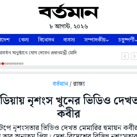
৮ আগস্ট, ২০২৬
িদেশ
খেলা
বিনোদন
ব্যবসা
সম্পাদকীয়
চতুষ্পর্ণী
্তন অনুষ্ঠানে যোগ দেবেন প্রধানমন্ত্রী মোদি
বর্তমান
/ রাজ্য
ডিয়ায় নৃশংস খুনের ভিডিও দেখত 
কবীর
পটপে নৃশংসতার ভিডিও দেখত মেমারির হুমায়ন কবীর।
িল তার অন্যতম প্রিয়। দেশ-বিদেশের বিভিন্ন নৃশংস