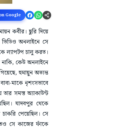
 on Google
ুমায়ন কবীর। ছুরি দিয়ে
তার ভিডিও অনলাইনে সে
ে ল্যাপটপ চালু করত।
ত নাকি, কেউ অনলাইনে
েছে, হুমায়ুন অত্যন্ত
। বাবা-মাকে নৃশংসভাবে
তার সমস্ত অ্যাকাউন্ট
য়েছিল। যাদবপুর থেকে
থায় চাকরি পেয়েছিল। সে
লিতেও সে কাজের ফাঁকে