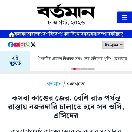
৮ আগস্ট, ২০২৬
কলকাতা
রাজ্য
দেশ
বিদেশ
খেলা
বিনোদন
ব্যবসা
সম্পাদকীয়
চতুষ্পর্ণ
এই
নৈহাটির প্রাক্তন বিধায়ক সনৎ দের ছদিনের পুলিশ হেফাজত
মুহূর্তে
বর্তমান
/ কলকাতা
কসবা কাণ্ডের জের, বেশি রাত পর্যন্ত
রাস্তায় নজরদারি চালাতে হবে সব ওসি,
এসিদের
কসবা গণধর্ষণ কাণ্ডের জেরে কলকাতার সব থানার