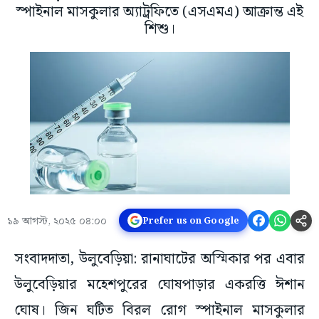
স্পাইনাল মাসকুলার অ্যাট্রফিতে (এসএমএ) আক্রান্ত এই
শিশু।
১৯ আগস্ট, ২০২৫ ০৪:০০
Prefer us on Google
সংবাদদাতা, উলুবেড়িয়া: রানাঘাটের অস্মিকার পর এবার
উলুবেড়িয়ার মহেশপুরের ঘোষপাড়ার একরত্তি ঈশান
ঘোষ। জিন ঘটিত বিরল রোগ স্পাইনাল মাসকুলার