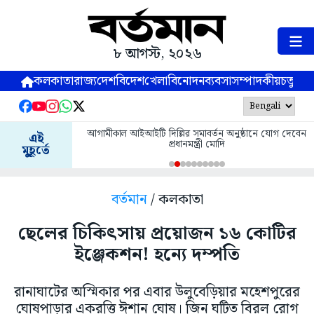
৮ আগস্ট, ২০২৬
কলকাতা
রাজ্য
দেশ
বিদেশ
খেলা
বিনোদন
ব্যবসা
সম্পাদকীয়
চতুষ্পর্ণ
আগামীকাল আইআইটি দিল্লির সমাবর্তন অনুষ্ঠানে যোগ দেবেন
এই
প্রধানমন্ত্রী মোদি
মুহূর্তে
বর্তমান
/ কলকাতা
ছেলের চিকিৎসায় প্রয়োজন ১৬ কোটির
ইঞ্জেকশন! হন্যে দম্পতি
রানাঘাটের অস্মিকার পর এবার উলুবেড়িয়ার মহেশপুরের
ঘোষপাড়ার একরত্তি ঈশান ঘোষ। জিন ঘটিত বিরল রোগ