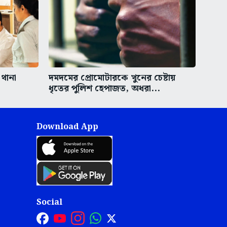
 থানা
দমদমের প্রোমোটারকে খুনের চেষ্টায়
ধৃতের পুলিশ হেপাজত, অধরা...
Download App
Social