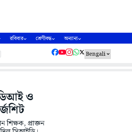
রবিবার
শ্রেণীবদ্ধ
অন্যান্য
তন ডিআই ও
ার্জশিট
ন শিক্ষক, প্রাক্তন
া দিল সিআইডি।