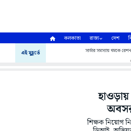
কলকাতা
রাজ্য
দেশ
ব
সার্ভার সমস্যায় থমকে রেশন 
এই মুহূর্তে
হাওড়ায় স
অবসরপ্
শিক্ষক নিয়োগ নিয়ে
ডিআই, অভিযুক