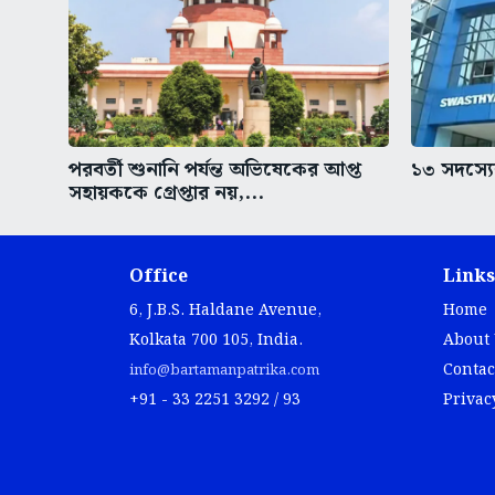
পরবর্তী শুনানি পর্যন্ত অভিষেকের আপ্ত
১৩ সদস্যের
সহায়ককে গ্রেপ্তার নয়,...
Office
Links
6, J.B.S. Haldane Avenue,
Home
Kolkata 700 105, India.
About
Contac
info@bartamanpatrika.com
+91 - 33 2251 3292 / 93
Privac