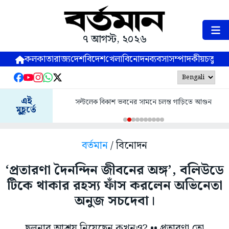
৭ আগস্ট, ২০২৬
কলকাতা
রাজ্য
দেশ
বিদেশ
খেলা
বিনোদন
ব্যবসা
সম্পাদকীয়
চতুষ্পর্ণ
এই
সল্টলেক বিকাশ ভবনের সামনে চলন্ত গাড়িতে আগুন
মুহূর্তে
বর্তমান
/ বিনোদন
‘প্রতারণা দৈনন্দিন জীবনের অঙ্গ’, বলিউডে
টিকে থাকার রহস্য ফাঁস করলেন অভিনেতা
অনুজ সচদেবা।
ছলনার আশ্রয় নিয়েছেন কখনও? •• প্রতারণা তো