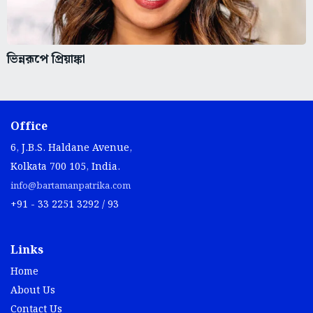
ভিন্নরূপে প্রিয়াঙ্কা
Office
6, J.B.S. Haldane Avenue,
Kolkata 700 105, India.
info@bartamanpatrika.com
+91 - 33 2251 3292 / 93
Links
Home
About Us
Contact Us