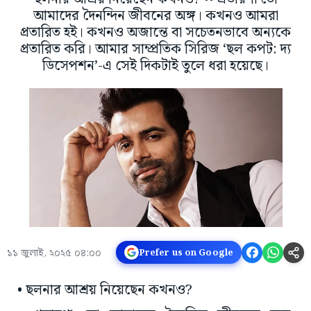
আমাদের দৈনন্দিন জীবনের অঙ্গ। কখনও আমরা
প্রতারিত হই। কখনও অজান্তে বা সচেতনভাবে অন্যকে
প্রতারিত করি। আমার সাম্প্রতিক সিরিজ ‘ছল কপট: দ্য
ডিসেপশন’-এ সেই দিকটাই তুলে ধরা হয়েছে।
১১ জুলাই, ২০২৫ ০৪:০০
Prefer us on Google
• ছলনার আশ্রয় নিয়েছেন কখনও?