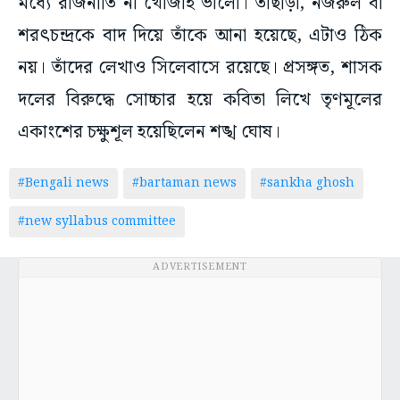
মধ্যে রাজনীতি না খোঁজাই ভালো। তাছাড়া, নজরুল বা
শরৎচন্দ্রকে বাদ দিয়ে তাঁকে আনা হয়েছে, এটাও ঠিক
নয়। তাঁদের লেখাও সিলেবাসে রয়েছে। প্রসঙ্গত, শাসক
দলের বিরুদ্ধে সোচ্চার হয়ে কবিতা লিখে তৃণমূলের
একাংশের চক্ষুশূল হয়েছিলেন শঙ্খ ঘোষ।
#Bengali news
#bartaman news
#sankha ghosh
#new syllabus committee
ADVERTISEMENT