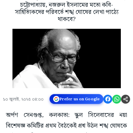
চট্টোপাধ্যায়, নজরুল ইসলামের মতো কবি-
সাহিত্যিকদের পরিবর্তে শঙ্খ ঘোষের লেখা পাঠ্যে
থাকবে?
১০ জুলাই, ২০২৫ ০৪:০০
Prefer us on Google
অর্পণ সেনগুপ্ত, কলকাতা: স্কুল সিলেবাসের নয়া
বিশেষজ্ঞ কমিটির প্রথম বৈঠকেই প্রশ্ন উঠল শঙ্খ ঘোষকে