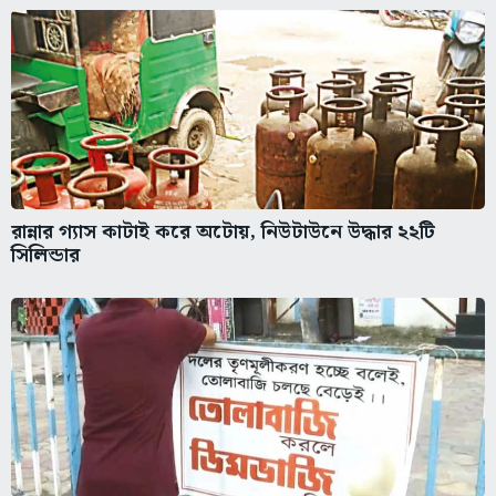
রান্নার গ্যাস কাটাই করে অটোয়, নিউটাউনে উদ্ধার ২২টি
সিলিন্ডার