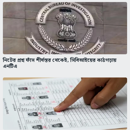
নিটের প্রশ্ন ফাঁস শীর্ষস্তর থেকেই, সিবিআইয়ের কাঠগড়ায়
এনটিএ