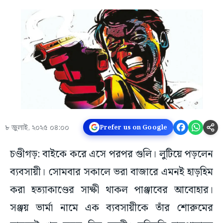
৮ জুলাই, ২০২৫ ০৪:০০
Prefer us on Google
চণ্ডীগড়: বাইকে করে এসে পরপর গুলি। লুটিয়ে পড়লেন
ব্যবসায়ী। সোমবার সকালে ভরা বাজারে এমনই হাড়হিম
করা হত্যাকাণ্ডের সাক্ষী থাকল পাঞ্জাবের আবোহার।
সঞ্জয় ভার্মা নামে এক ব্যবসায়ীকে তাঁর শোরুমের