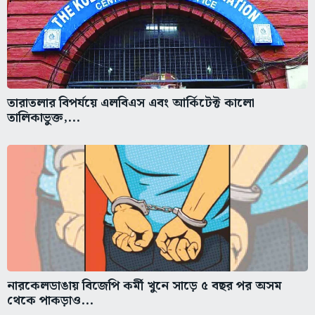
তারাতলার বিপর্যয়ে এলবিএস এবং আর্কিটেক্ট কালো
তালিকাভুক্ত,...
নারকেলডাঙায় বিজেপি কর্মী খুনে সাড়ে ৫ বছর পর অসম
থেকে পাকড়াও...