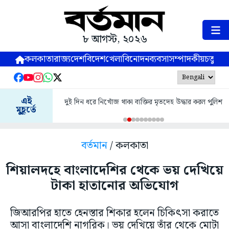
৮ আগস্ট, ২০২৬
কলকাতা
রাজ্য
দেশ
বিদেশ
খেলা
বিনোদন
ব্যবসা
সম্পাদকীয়
চতুষ্পর্ণ
এই
দুই দিন ধরে নিখোঁজ থাকা ব্যক্তির মৃতদেহ উদ্ধার করল পুলিশ
মুহূর্তে
বর্তমান
/ কলকাতা
শিয়ালদহে বাংলাদেশির থেকে ভয় দেখিয়ে
টাকা হাতানোর অভিযোগ
জিআরপির হাতে হেনস্তার শিকার হলেন চিকিৎসা করাতে
আসা বাংলাদেশি নাগরিক। ভয় দেখিয়ে তাঁর থেকে মোটা