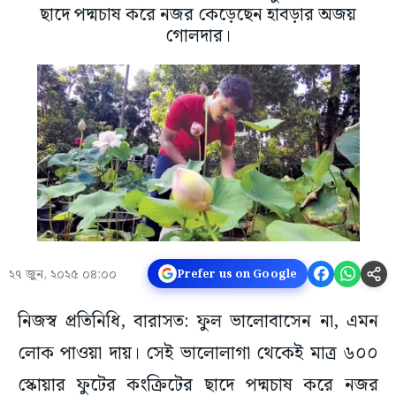
ছাদে পদ্মচাষ করে নজর কেড়েছেন হাবড়ার অজয়
গোলদার।
২৭ জুন, ২০২৫ ০৪:০০
Prefer us on Google
নিজস্ব প্রতিনিধি, বারাসত: ফুল ভালোবাসেন না, এমন
লোক পাওয়া দায়। সেই ভালোলাগা থেকেই মাত্র ৬০০
স্কোয়ার ফুটের কংক্রিটের ছাদে পদ্মচাষ করে নজর