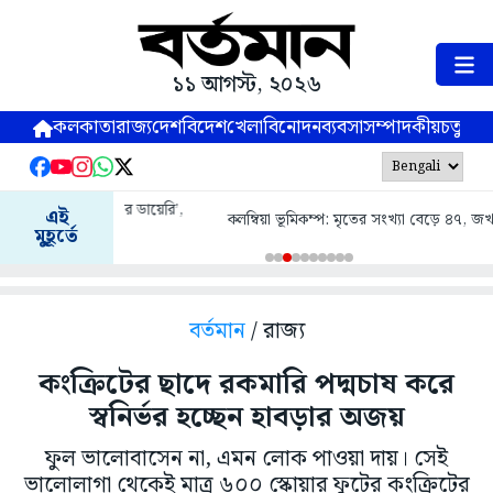
১১ আগস্ট, ২০২৬
কলকাতা
রাজ্য
দেশ
বিদেশ
খেলা
বিনোদন
ব্যবসা
সম্পাদকীয়
চতুষ্পর্ণ
এই
কলম্বিয়া ভূমিকম্প: মৃতের সংখ্যা বেড়ে ৪৭, জখম বহু
মুহূর্তে
বর্তমান
/ রাজ্য
কংক্রিটের ছাদে রকমারি পদ্মচাষ করে
স্বনির্ভর হচ্ছেন হাবড়ার অজয়
ফুল ভালোবাসেন না, এমন লোক পাওয়া দায়। সেই
ভালোলাগা থেকেই মাত্র ৬০০ স্কোয়ার ফুটের কংক্রিটের