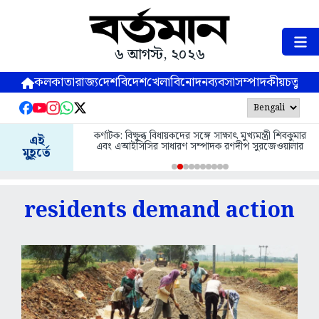
৬ আগস্ট, ২০২৬
কলকাতা
রাজ্য
দেশ
বিদেশ
খেলা
বিনোদন
ব্যবসা
সম্পাদকীয়
চতুষ্পর্ণ
কর্ণাটক: বিক্ষুব্ধ বিধায়কদের সঙ্গে সাক্ষাৎ মুখ্যমন্ত্রী শিবকুমার
এই
এবং এআইসিসির সাধারণ সম্পাদক রণদীপ সুরজেওয়ালার
মুহূর্তে
residents demand action