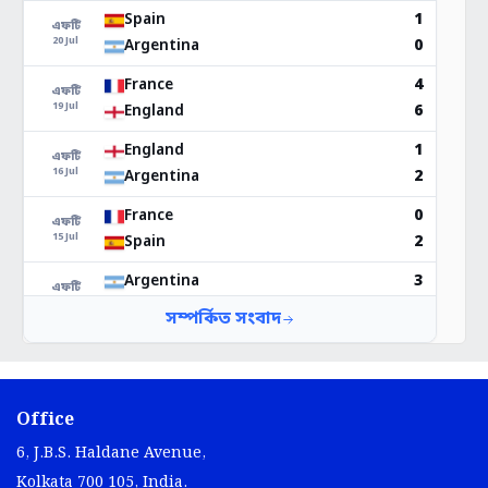
Office
6, J.B.S. Haldane Avenue,
Kolkata 700 105, India.