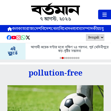
৭ আগস্ট, ২০২৬
কলকাতা
রাজ্য
দেশ
বিদেশ
খেলা
বিনোদন
ব্যবসা
সম্পাদকীয়
চতুষ্পর্ণ
আগামী কয়েক ঘণ্টার মধ্যে দক্ষিণ ২৪ পরগনা, পূর্ব মেদিনীপুরে
এই
ঝড়-বৃষ্টির সম্ভাবনা
মুহূর্তে
pollution-free