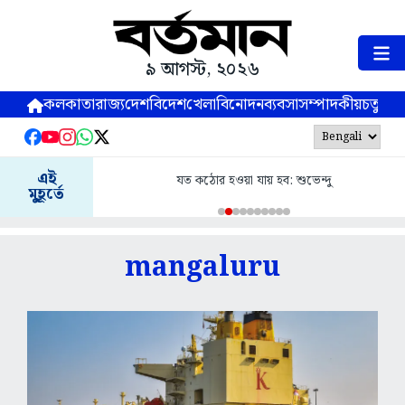
৯ আগস্ট, ২০২৬
কলকাতা
রাজ্য
দেশ
বিদেশ
খেলা
বিনোদন
ব্যবসা
সম্পাদকীয়
চতুষ্পর্ণ
এই
যত কঠোর হওয়া যায় হব: শুভেন্দু
মুহূর্তে
mangaluru