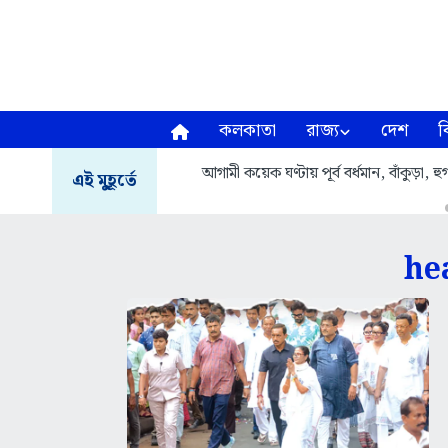
কলকাতা
রাজ্য
দেশ
ব
আগামী কয়েক ঘণ্টায় পূর্ব বর্ধমান, বাঁকুড়া,
এই মুহূর্তে
he