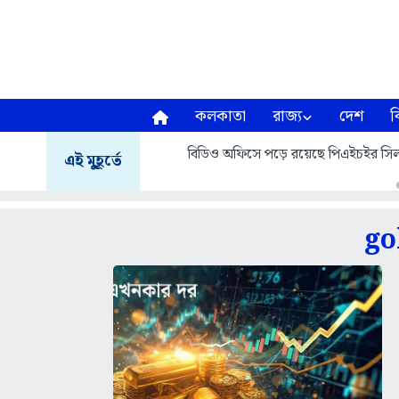
কলকাতা
রাজ্য
দেশ
ব
বিডিও অফিসে পড়ে রয়েছে পিএইচইর সিল
এই মুহূর্তে
go