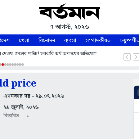
৭ আগস্ট, ২০২৬
িদেশ
খেলা
বিনোদন
ব্যবসা
সম্পাদকীয়
চতুষ্পর্ণী
 দেওয়া জলের পাউচ! সরকারি অর্থ অপচয়ের অভিযোগ
ld price
এখনকার দর - ২৯.০৭.২০২৬
২৯ জুলাই, ২০২৬
বিস্তারিত