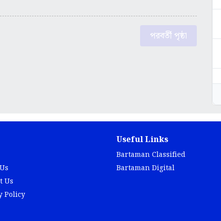
পরবর্তী পৃষ্ঠা
Useful Links
Bartaman Classified
 Us
Bartaman Digital
t Us
y Policy