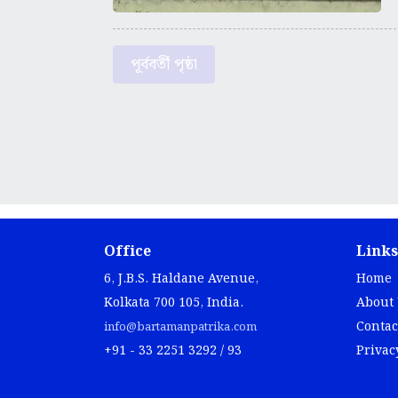
পূর্ববর্তী পৃষ্ঠা
Office
Links
6, J.B.S. Haldane Avenue,
Home
Kolkata 700 105, India.
About
Contac
info@bartamanpatrika.com
+91 - 33 2251 3292 / 93
Privac