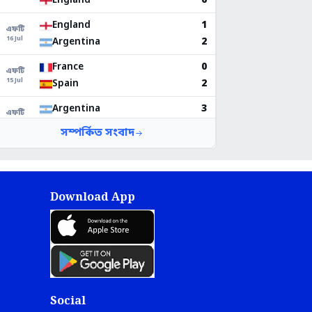
Download App
Social