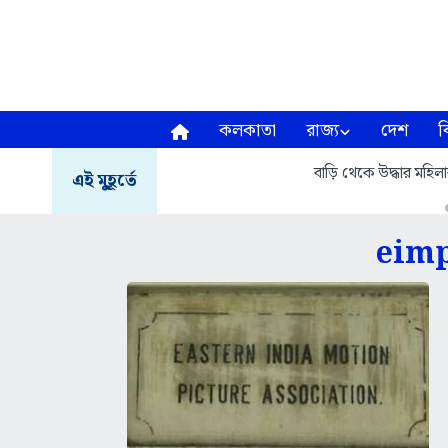
কলকাতা
রাজ্য
দেশ
ব
বাড়ি থেকে উদ্ধার মহি
এই মুহূর্তে
eimp