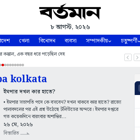
৮ আগস্ট, ২০২৬
িদেশ
খেলা
বিনোদন
ব্যবসা
সম্পাদকীয়
চতুষ্পর্ণী
লার কঙ্কাল, এক বছর ধরে পড়েছিল দেহ
a kolkata
ইমপার দখল কার হাতে?
• ইমপার সভাপতি পদে কে বসবেন? দখল থাকবে কার হাতে? রাজ্যে
পালাবদলের পর এই প্রশ্ন উঠেছে টলিউডের অন্দরে। ইমপার দপ্তরে
গত কয়েকদিনে বারংবার অশান্তির...
২৬ মে, ২০২৬
বিস্তারিত