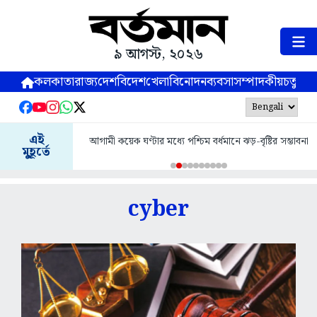
৯ আগস্ট, ২০২৬
কলকাতা
রাজ্য
দেশ
বিদেশ
খেলা
বিনোদন
ব্যবসা
সম্পাদকীয়
চতুষ্পর্ণ
নাসিকে জোড়া ভূমিকম্পে
এই
 কয়েক ঘণ্টার মধ্যে পশ্চিম বর্ধমানে ঝড়-বৃষ্টির সম্ভাবনা
স
মুহূর্তে
cyber