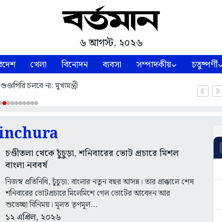
৬ আগস্ট, ২০২৬
িদেশ
খেলা
বিনোদন
ব্যবসা
সম্পাদকীয়
চতুষ্পর্ণী
্ডাগিরি চলবে না: মুখ্যমন্ত্রী
inchura
চণ্ডীতলা থেকে চুঁচুড়া, শনিবারের ভোট প্রচারে মিশল
বাংলা নববর্ষ
নিজস্ব প্রতিনিধি, চুঁচুড়া: বাংলার নতুন বছর আসন্ন। তার প্রাক্কালে শেষ
শনিবারের ভোটপ্রচারে মিলেমিশে গেল ভোটের আবেদন আর
শুভেচ্ছা বিনিময়। মূলত তৃণমূল...
১২ এপ্রিল, ২০২৬