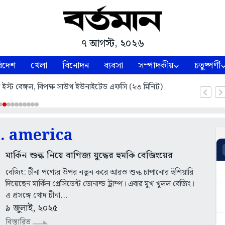
৭ আগস্ট, ২০২৬
িদেশ
খেলা
বিনোদন
ব্যবসা
সম্পাদকীয়
চতুষ্পর্ণী
ল ইস্ট বেঙ্গল, বিপক্ষ সাউথ ইউনাইটেড এফসি (২৩ মিনিট)
. america
মার্কিন শুল্ক নিয়ে বাণিজ্য যুদ্ধের হুমকি বেজিংয়ের
বেজিং: চীনা পণ্যের উপর নতুন করে আরও শুল্ক চাপানোর হুঁশিয়ারি
দিয়েছেন মার্কিন প্রেসিডেন্ট ডোনাল্ড ট্রাম্প। এবার মুখ খুলল বেজিং।
এ প্রসঙ্গে খোদ চীনা...
৯ জুলাই, ২০২৫
বিস্তারিত