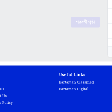
পরবর্তী পৃষ্ঠা
Useful Links
Bartaman Classified
 Us
Bartaman Digital
t Us
y Policy