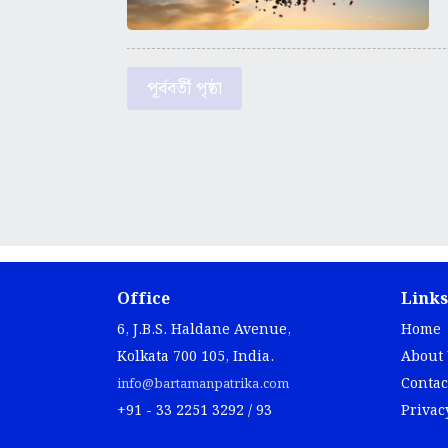
পূর্ববর্তী পৃষ্ঠা
Office
Links
6, J.B.S. Haldane Avenue,
Home
Kolkata 700 105, India.
About
Contac
info@bartamanpatrika.com
+91 - 33 2251 3292 / 93
Privac