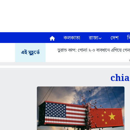
কলকাতা
রাজ্য
দেশ
ব
ডুরান্ড কাপ: গোল! ২-০ ব্যবধানে এগিয়ে গে
এই মুহূর্তে
chia