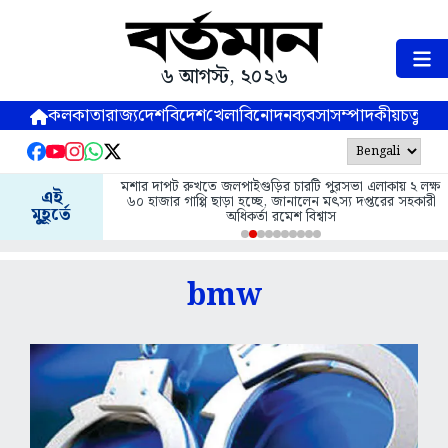
৬ আগস্ট, ২০২৬
কলকাতা
রাজ্য
দেশ
বিদেশ
খেলা
বিনোদন
ব্যবসা
সম্পাদকীয়
চতুষ্পর্ণ
মশার দাপট রুখতে জলপাইগুড়ির চারটি পুরসভা এলাকায় ২ লক্ষ
এই
৬০ হাজার গাপ্পি ছাড়া হচ্ছে, জানালেন মৎস্য দপ্তরের সহকারী
মুহূর্তে
অধিকর্তা রমেশ বিশ্বাস
bmw