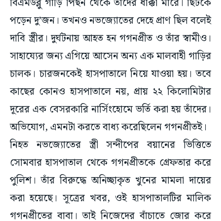
বিএমডব্লু গাড়ি পিছন থেকে তাঁদের ধাক্কা মারে। ছিটকে
পড়েন দু’জন। তখনও নভজ্যোতের দেহে প্রাণ ছিল বলেই
দাবি স্ত্রীর। দুর্ঘটনায় আহত হন গগনপ্রীত ও তাঁর স্বামীও।
সাহায্যের জন্য এগিয়ে আসেন অন্য এক মালবাহী গাড়ির
চালক। চারজনকেই হাসপাতালে নিয়ে যাওয়া হয়। তবে
কাছের কোনও হাসপাতালে নয়, প্রায় ২২ কিলোমিটার
দূরের এক বেসরকারি নার্সিংহোমে ভর্তি করা হয় তাঁদের।
অভিযোগ, এমনটা করতে বাধ্য করেছিলেন গগনপ্রীতই।
নিহত নভজ্যোতের স্ত্রী সন্দীপের বয়ানের ভিত্তিতে
সোমবার হাসপাতাল থেকে গগনপ্রীতকে গ্রেফতার করে
পুলিশ। তাঁর বিরুদ্ধে অনিচ্ছাকৃত খুনের মামলা দায়ের
করা হয়েছে। সূত্রের খবর, ওই হাসপাতালটির মালিক
গগনপ্রীতের বাবা। তাই নিজেদের বাঁচাতে জোর করে