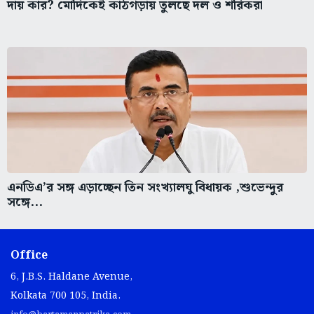
দায় কার? মোদিকেই কাঠগড়ায় তুলছে দল ও শরিকরা
এনডিএ’র সঙ্গ এড়াচ্ছেন তিন সংখ্যালঘু বিধায়ক ,শুভেন্দুর
সঙ্গে...
Office
6, J.B.S. Haldane Avenue,
Kolkata 700 105, India.