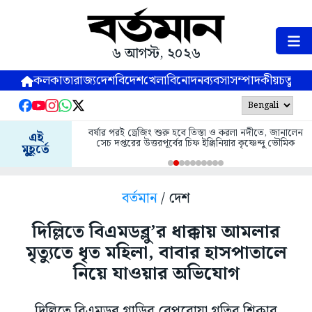
৬ আগস্ট, ২০২৬
কলকাতা
রাজ্য
দেশ
বিদেশ
খেলা
বিনোদন
ব্যবসা
সম্পাদকীয়
চতুষ্পর্ণ
বর্ষার পরই ড্রেজিং শুরু হবে তিস্তা ও করলা নদীতে, জানালেন
এই
সেচ দপ্তরের উত্তরপূর্বের চিফ ইঞ্জিনিয়ার কৃষ্ণেন্দু ভৌমিক
মুহূর্তে
বর্তমান
/ দেশ
দিল্লিতে বিএমডব্লু’র ধাক্কায় আমলার
মৃত্যুতে ধৃত মহিলা, বাবার হাসপাতালে
নিয়ে যাওয়ার অভিযোগ
দিল্লিতে বিএমডব্লু গাড়ির বেপরোয়া গতির শিকার