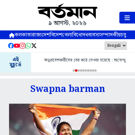
৯ আগস্ট, ২০২৬
কলকাতা
রাজ্য
দেশ
বিদেশ
খেলা
বিনোদন
ব্যবসা
সম্পাদকীয়
চতুষ্পর্ণ
এই
বীর সেনাদের যোগ্য সম্মান দেবে বিজেপি সরকার : শুভেন্দু
মুহূর্তে
Swapna barman