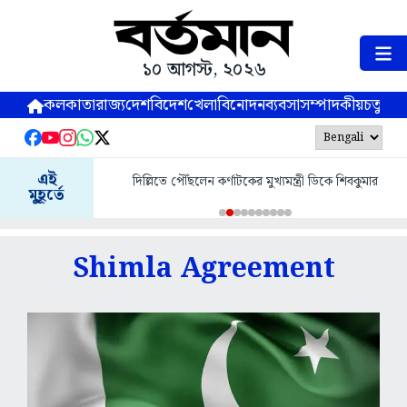
১০ আগস্ট, ২০২৬
কলকাতা
রাজ্য
দেশ
বিদেশ
খেলা
বিনোদন
ব্যবসা
সম্পাদকীয়
চতুষ্পর্ণ
এই
দিল্লিতে পৌঁছলেন কর্ণাটকের মুখ্যমন্ত্রী ডিকে শিবকুমার
মুহূর্তে
Shimla Agreement