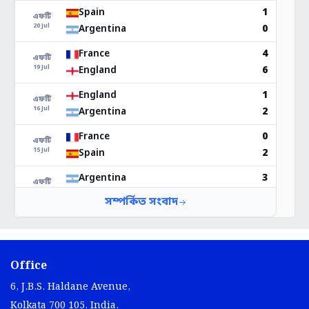
Office
6, J.B.S. Haldane Avenue,
Kolkata 700 105, India.