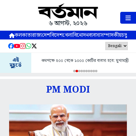
৬ আগস্ট, ২০২৬
কলকাতা
রাজ্য
দেশ
বিদেশ
খেলা
বিনোদন
ব্যবসা
সম্পাদকীয়
চতুষ্পর্ণ
এই
পক্ষে ৫০০ থেকে ১০০০ কোটির ব্যবসা হবে: মুখ্যমন্ত্রী
৫০ বছর ধরে বাংলা
মুহূর্তে
PM MODI