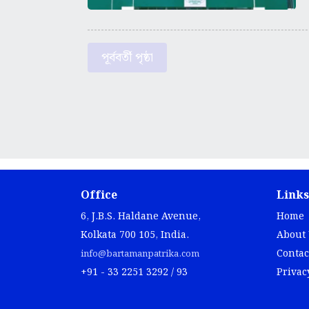
পূর্ববর্তী পৃষ্ঠা
Office
Links
6, J.B.S. Haldane Avenue,
Home
Kolkata 700 105, India.
About
Contac
info@bartamanpatrika.com
+91 - 33 2251 3292 / 93
Privac