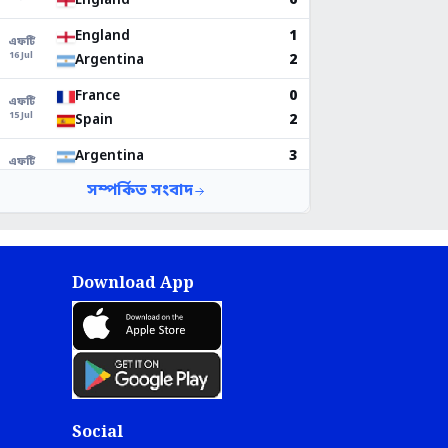
Download App
Social