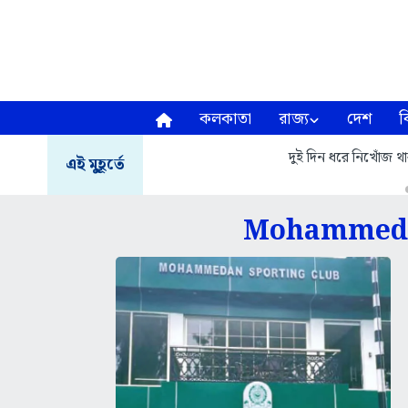
কলকাতা
রাজ্য
দেশ
ব
দুই দিন ধরে নিখোঁজ থা
এই মুহূর্তে
Mohammeda