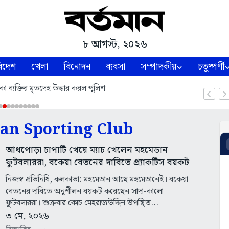
৮ আগস্ট, ২০২৬
িদেশ
খেলা
বিনোদন
ব্যবসা
সম্পাদকীয়
চতুষ্পর্ণী
কা ব্যক্তির মৃতদেহ উদ্ধার করল পুলিশ
n Sporting Club
আধপোড়া চাপাটি খেয়ে ম্যাচ খেলেন মহমেডান
ফুটবলাররা, বকেয়া বেতনের দাবিতে প্র্যাকটিস বয়কট
নিজস্ব প্রতিনিধি, কলকাতা: মহমেডান আছে মহমেডানেই। বকেয়া
বেতনের দাবিতে অনুশীলন বয়কট করেছেন সাদা-কালো
ফুটবলাররা। শুক্রবার কোচ মেহরাজউদ্দিন উপস্থিত...
৩ মে, ২০২৬