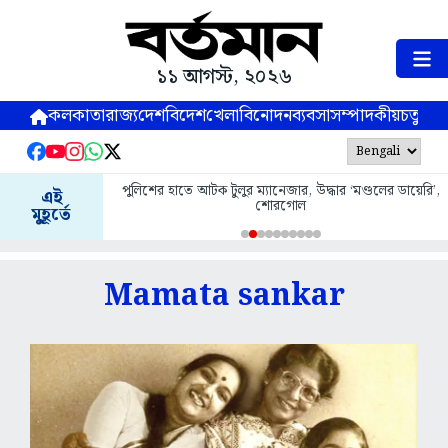
১১ আগস্ট, ২০২৬
কলকাতা
রাজ্য
দেশ
বিদেশ
খেলা
বিনোদন
ব্যবসা
সম্পাদকীয়
চতুষ্পর্ণ
পুলিশের হাতে আটক টুলুর ম্যানেজার, উদ্ধার ‘মণ্ডলের ডায়েরি’,
এই
শোরগোল
মুহূর্তে
Mamata sankar