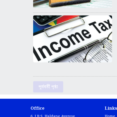
পূর্ববর্তী পৃষ্ঠা
Office
Links
6, J.B.S. Haldane Avenue,
Home