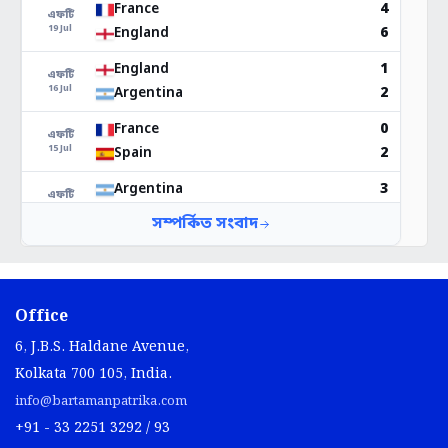
Office
6, J.B.S. Haldane Avenue,
Kolkata 700 105, India.
info@bartamanpatrika.com
+91 - 33 2251 3292 / 93