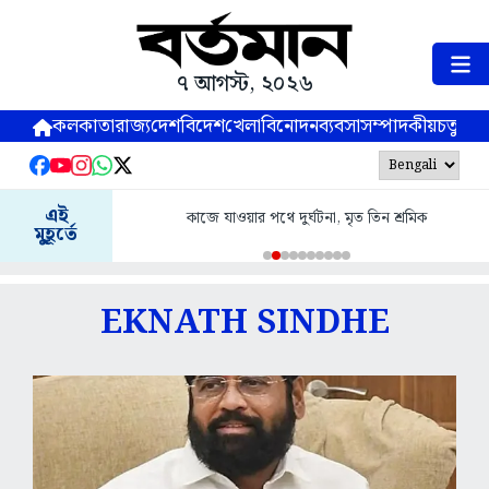
৭ আগস্ট, ২০২৬
কলকাতা
রাজ্য
দেশ
বিদেশ
খেলা
বিনোদন
ব্যবসা
সম্পাদকীয়
চতুষ্পর্ণ
এই
কাজে যাওয়ার পথে দুর্ঘটনা, মৃত তিন শ্রমিক
মুহূর্তে
EKNATH SINDHE