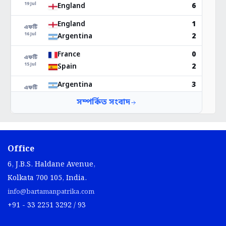
Office
6, J.B.S. Haldane Avenue,
Kolkata 700 105, India.
info@bartamanpatrika.com
+91 - 33 2251 3292 / 93