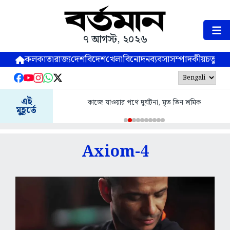
৭ আগস্ট, ২০২৬
কলকাতা
রাজ্য
দেশ
বিদেশ
খেলা
বিনোদন
ব্যবসা
সম্পাদকীয়
চতুষ্পর্ণ
এই
কাজে যাওয়ার পথে দুর্ঘটনা, মৃত তিন শ্রমিক
মুহূর্তে
Axiom-4