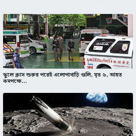
স্কুলে ক্লাস শুরুর পরেই এলোপাথাড়ি গুলি, মৃত ৬, আহত
কমপক্ষে...