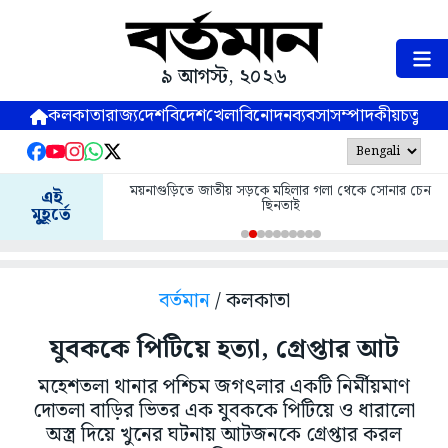
৯ আগস্ট, ২০২৬
কলকাতা
রাজ্য
দেশ
বিদেশ
খেলা
বিনোদন
ব্যবসা
সম্পাদকীয়
চতুষ্পর্ণ
ময়নাগুড়িতে জাতীয় সড়কে মহিলার গলা থেকে সোনার চেন
এই
ছিনতাই
মুহূর্তে
বর্তমান
/ কলকাতা
যুবককে পিটিয়ে হত্যা, গ্রেপ্তার আট
মহেশতলা থানার পশ্চিম জগৎলার একটি নির্মীয়মাণ
দোতলা বাড়ির ভিতর এক যুবককে পিটিয়ে ও ধারালো
অস্ত্র দিয়ে খুনের ঘটনায় আটজনকে গ্রেপ্তার করল