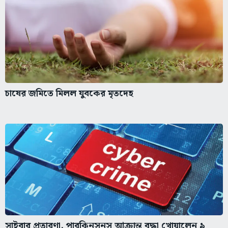
চাষের জমিতে মিলল যুবকের মৃতদেহ
সাইবার প্রতারণা, পারকিনসনস আক্রান্ত বৃদ্ধা খোয়ালেন ৯