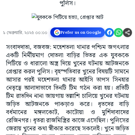
পুলিস।
১ ফেব্রুয়ারি, ২০২৫ ০০:০০
Prefer us on Google
সংবাদদাতা, বজবজ: মহেশতলা থানার পশ্চিম জগৎলার
একটি নির্মীয়মাণ দোতলা বাড়ির ভিতর এক যুবককে
পিটিয়ে ও ধারালো অস্ত্র দিয়ে খুনের ঘটনায় আটজনকে
গ্রেপ্তার করল পুলিস। বৃহস্পতিবার খুনের বিষয়টি সামনে
আসার পরই মহেশতলা থানার আইসি তাপস সিনহার
নেতৃত্বে আলাদাভাবে তিনটি টিম গঠন করা হয়। প্রতিটি
টিম রাতদিন নানা জায়গায় তল্লাশি চালিয়ে খুনের ঘটনায়
জড়িত আটজনকে পাকড়াও করে। ধৃতদের বাড়ি
বর্ধমানের মঙ্গলকোট, কাটোয়া ও মুর্শিদাবাদের
রেজিনগর। ধৃতরা রাজমিস্ত্রির কাজে এসেছিল। পুলিসের
জেরায় খুনের কথা স্বীকার করেছে সকলেই। খুনে জড়িত