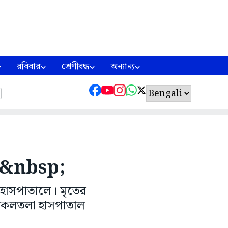
রবিবার
শ্রেণীবদ্ধ
অন্যান্য
ল্য &nbsp;
েজ হাসপাতালে। মৃতের
চালকলতলা হাসপাতাল