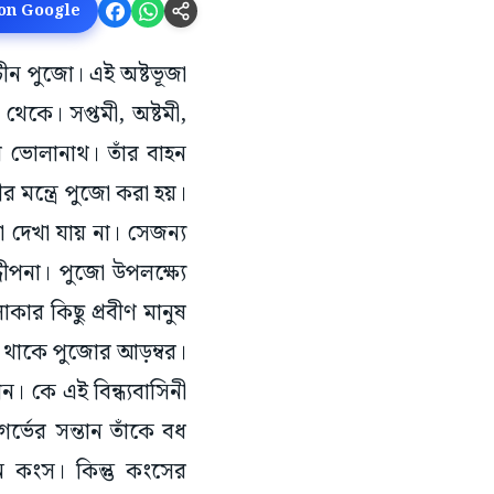
 on Google
াচীন পুজো। এই অষ্টভূজা
থেকে। সপ্তমী, অষ্টমী,
র ভোলানাথ। তাঁর বাহন
র মন্ত্রে পুজো করা হয়।
া দেখা যায় না। সেজন্য
ীপনা। পুজো উপলক্ষ্যে
র কিছু প্রবীণ মানুষ
 থাকে পুজোর আড়ম্বর।
ন। কে এই বিন্ধ্যবাসিনী
্ভের সন্তান তাঁকে বধ
 কংস। কিন্তু কংসের