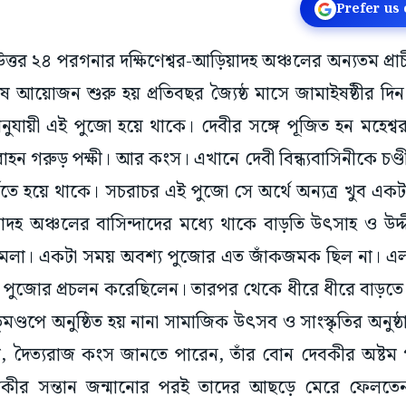
Prefer us
 উত্তর ২৪ পরগনার দক্ষিণেশ্বর-আড়িয়াদহ অঞ্চলের অন্যতম প্র
আয়োজন শুরু হয় প্রতিবছর জ্যৈষ্ঠ মাসে জামাইষষ্ঠীর দিন 
ুযায়ী এই পুজো হয়ে থাকে। দেবীর সঙ্গে পূজিত হন মহেশ্ব
বাহন গরুড় পক্ষী। আর কংস। এখানে দেবী বিন্ধ্যবাসিনীকে চণ্ডী
র্বতে হয়ে থাকে। সচরাচর এই পুজো সে অর্থে অন্যত্র খুব একট
হ অঞ্চলের বাসিন্দাদের মধ্যে থাকে বাড়তি উৎসাহ ও উদ্দ
েলা। একটা সময় অবশ্য পুজোর এত জাঁকজমক ছিল না। এলাকা
ৃ পুজোর প্রচলন করেছিলেন। তারপর থেকে ধীরে ধীরে বাড়তে
ণ্ডপে অনুষ্ঠিত হয় নানা সামাজিক উৎসব ও সাংস্কৃতির অনুষ্ঠা
ে, দৈত্যরাজ কংস জানতে পারেন, তাঁর বোন দেবকীর অষ্টম গর
ীর সন্তান জন্মানোর পরই তাদের আছড়ে মেরে ফেলতেন