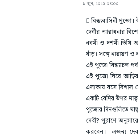
৯ জুন, ২০২৫ ০৪:০০
 বিন্ধ্যবাসিনী পুজো।
দেবীর আরাধনার বিশেষ 
নবমী ও দশমী তিথি অন
ষাঁড়। সঙ্গে নারায়ণ ও 
এই পুজো বিন্ধ্যাচল প
এই পুজো ঘিরে আড়িয়াদ
এলাকায় বসে বিশাল ম
একটি বেদির উপর মাত
পুজোর দিনগুলিতে মাতৃম
দেবী? পুরাণে অনুসার
করবেন। এজন্য দেবক